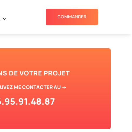
COMMANDER
G
S DE VOTRE PROJET
UVEZ ME CONTACTER AU ->
.95.91.48.87