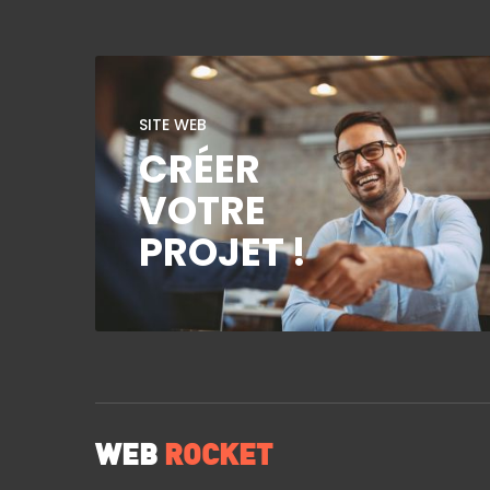
SITE WEB
CRÉER
VOTRE
PROJET !
WEB
ROCKET